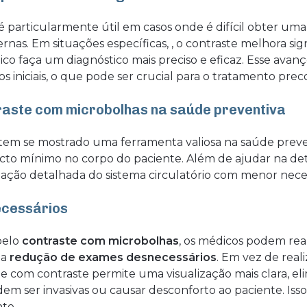
é particularmente útil em casos onde é difícil obter uma 
ternas. Em situações específicas, , o contraste melhora si
o faça um diagnóstico mais preciso e eficaz. Esse avanç
s iniciais, o que pode ser crucial para o tratamento preco
raste com microbolhas na saúde preventiva
tem se mostrado uma ferramenta valiosa na saúde preve
cto mínimo no corpo do paciente. Além de ajudar na de
ização detalhada do sistema circulatório com menor nece
cessários
pelo
contraste com microbolhas
, os médicos podem real
ma
redução de exames desnecessários
. Em vez de real
e com contraste permite uma visualização mais clara, e
dem ser invasivas ou causar desconforto ao paciente. Is
te.